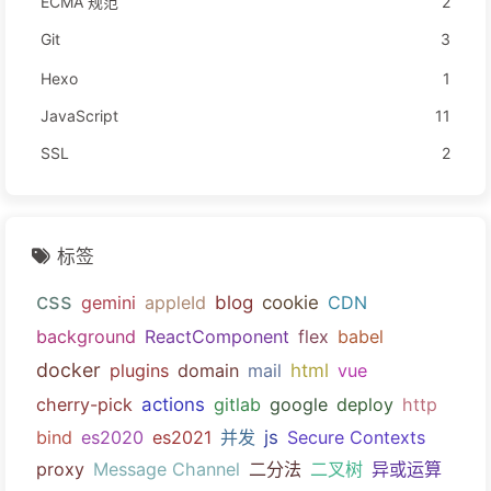
ECMA 规范
2
Git
3
Hexo
1
JavaScript
11
SSL
2
标签
css
gemini
appleId
blog
cookie
CDN
background
ReactComponent
flex
babel
docker
plugins
domain
mail
html
vue
cherry-pick
actions
gitlab
google
deploy
http
bind
es2020
es2021
并发
js
Secure Contexts
proxy
Message Channel
二分法
二叉树
异或运算