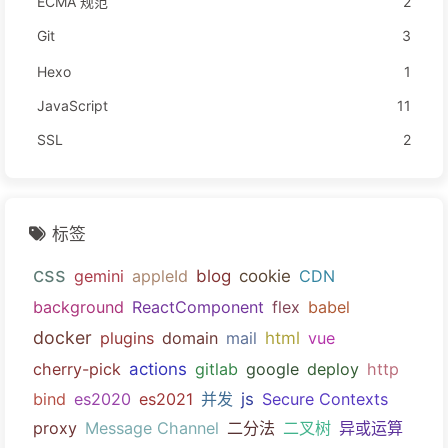
ECMA 规范
2
Git
3
Hexo
1
JavaScript
11
SSL
2
标签
css
gemini
appleId
blog
cookie
CDN
background
ReactComponent
flex
babel
docker
plugins
domain
mail
html
vue
cherry-pick
actions
gitlab
google
deploy
http
bind
es2020
es2021
并发
js
Secure Contexts
proxy
Message Channel
二分法
二叉树
异或运算